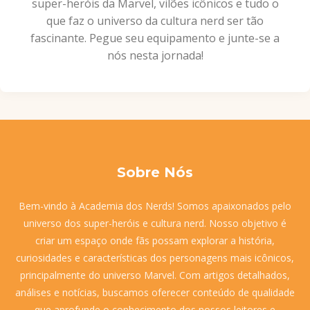
super-heróis da Marvel, vilões icônicos e tudo o
que faz o universo da cultura nerd ser tão
fascinante. Pegue seu equipamento e junte-se a
nós nesta jornada!
Sobre Nós
Bem-vindo à Academia dos Nerds! Somos apaixonados pelo
universo dos super-heróis e cultura nerd. Nosso objetivo é
criar um espaço onde fãs possam explorar a história,
curiosidades e características dos personagens mais icônicos,
principalmente do universo Marvel. Com artigos detalhados,
análises e notícias, buscamos oferecer conteúdo de qualidade
que aprofunde o conhecimento dos nossos leitores e